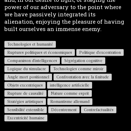
power of our adversary to the point where
we have passively integrated its
alienation, enjoying the pleasure of having
built ourselves an immense enemy.
Technologies et humanité
Ruptures politiques et économiques
Politique d'excentration
Comparaison d'intelligences
Ségrégation cognitive
Logique du simulacre
Technologies comme miroir
Angle mort positionnel
Confrontation avec la finitude
Objets excentriques
intelligence artificielle
Rupture de causalité
Nature comme esprit
Stratégies artistiques
Romantisme allemand
Sensibilité extensible
Décentrement
Contrefactualités
Excentricité humaine