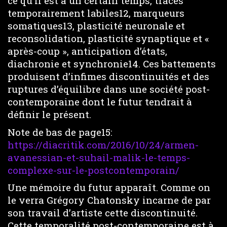
ce qu’il est à un certain temps, traces
temporairement labiles12, marqueurs
somatiques13, plasticité neuronale et
reconsolidation, plasticité synaptique et «
après-coup », anticipation d’états,
diachronie et synchronie14. Ces battements
produisent d’infimes discontinuités et des
ruptures d’équilibre dans une société post-
contemporaine dont le futur tendrait à
définir le présent.
Note de bas de page15:
https://diacritik.com/2016/10/24/armen-
avanessian-et-suhail-malik-le-temps-
complexe-sur-le-postcontemporain/
Une mémoire du futur apparaît. Comme on
le verra Grégory Chatonsky incarne de par
son travail d’artiste cette discontinuité.
Cette temporalité post-contemporaine est à