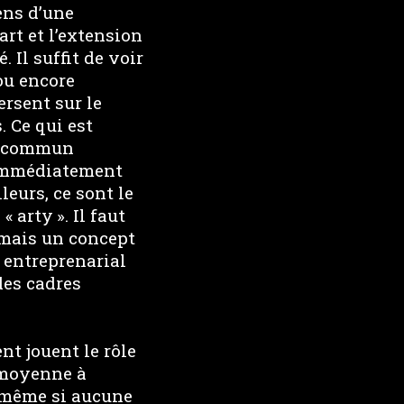
sens d’une
art et l’extension
Il suffit de voir
ou encore
ersent sur le
. Ce qui est
eu commun
t immédiatement
leurs, ce sont le
 arty ». Il faut
, mais un concept
 entreprenarial
des cadres
nt jouent le rôle
 moyenne à
r même si aucune