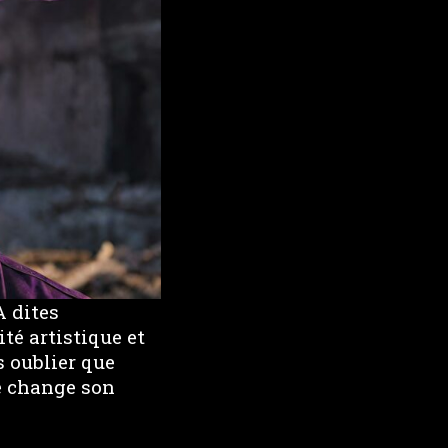
A dites
té artistique et
s oublier que
le change son