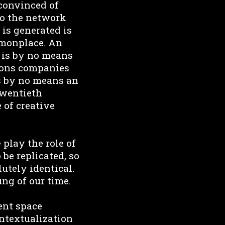
 convinced of
to the network
 is generated is
ommonplace. An
, is by no means
tions companies
is by no means an
twentieth
 of creative
play the role of
be replicated, so
utely identical.
ng of our time.
tent space
ontextualization