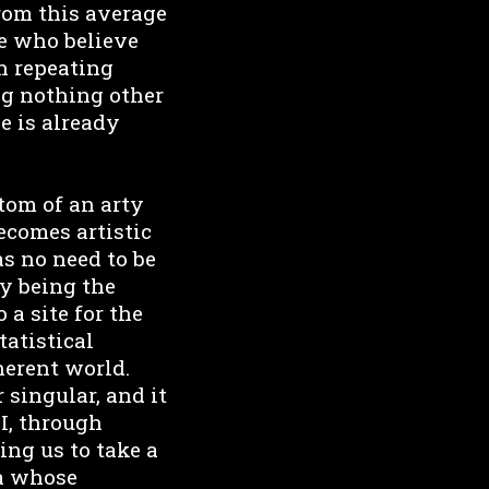
from this average
se who believe
in repeating
ng nothing other
e is already
tom of an arty
ecomes artistic
as no need to be
By being the
 a site for the
tatistical
herent world.
 singular, and it
AI, through
ing us to take a
ia whose