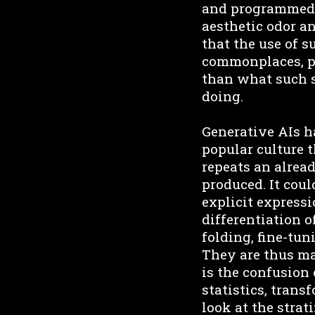
and programmed pr
aesthetic odor an
that the use of s
commonplaces, po
than what such s
doing.
Generative AIs h
popular culture t
repeats an alrea
produced. It coul
explicit expressi
differentiation o
folding, fine-tun
They are thus ma
is the confusion o
statistics, trans
look at the stra