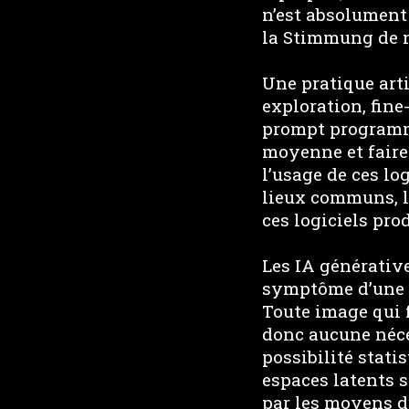
n’est absolument 
la Stimmung de n
Une pratique arti
exploration, fine
prompt programmé
moyenne et faire
l’usage de ces lo
lieux communs, la
ces logiciels pro
Les IA générative
symptôme d’une cu
Toute image qui f
donc aucune nécess
possibilité stati
espaces latents s
par les moyens du