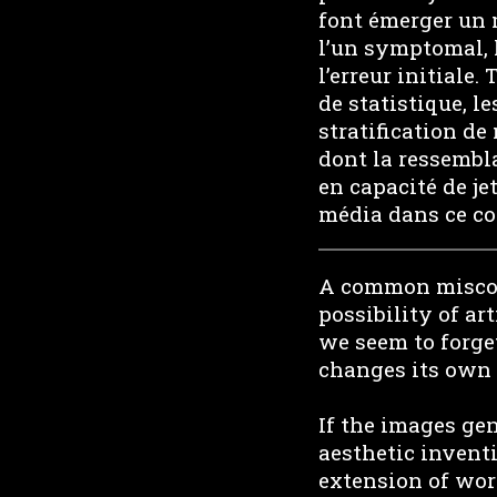
font émerger un 
l’un symptomal, l
l’erreur initiale.
de statistique, l
stratification d
dont la ressembla
en capacité de je
média dans ce con
A common misconc
possibility of ar
we seem to forget
changes its own 
If the images gene
aesthetic inventi
extension of wor