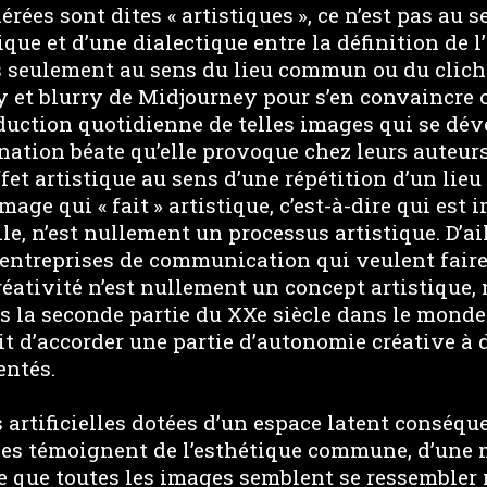
érées sont dites « artistiques », ce n’est pas au 
que et d’une dialectique entre la définition de l’
 seulement au sens du lieu commun ou du cliché. 
ry et blurry de Midjourney pour s’en convaincre 
duction quotidienne de telles images qui se dév
ination béate qu’elle provoque chez leurs auteurs
ffet artistique au sens d’une répétition d’un li
mage qui « fait » artistique, c’est-à-dire qui es
e, n’est nullement un processus artistique. D’ail
entreprises de communication qui veulent faire «
réativité n’est nullement un concept artistique
s la seconde partie du XXe siècle dans le monde
it d’accorder une partie d’autonomie créative à 
entés.
artificielles dotées d’un espace latent conséque
elles témoignent de l’esthétique commune, d’une
rte que toutes les images semblent se ressemble