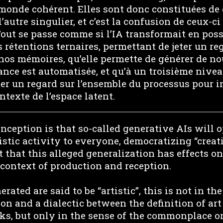
monde cohérent. Elles sont donc constituées de
’autre singulier, et c’est la confusion de ceux-c
 Tout se passe comme si l’IA transformait en possi
es rétentions ternaires, permettant de jeter un re
e nos mémoires, qu’elle permette de générer de 
nce est automatisée, et qu’à un troisième niveau,
ter un regard sur l’ensemble du processus pour 
texte de l’espace latent.
eption is that so-called generative AIs will o
tistic activity to everyone, democratizing “creat
 that this alleged generalization has effects on i
context of production and reception.
rated are said to be “artistic”, this is not in th
on and a dialectic between the definition of art
ks, but only in the sense of the commonplace or