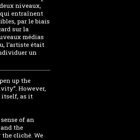
 deux niveaux,
i qui entraînent
bles, par le biais
gard sur la
nouveaux médias
 l’artiste était
individuer un
pen up the
ivity”. However,
tself, as it
e sense of an
 and the
 the cliché. We