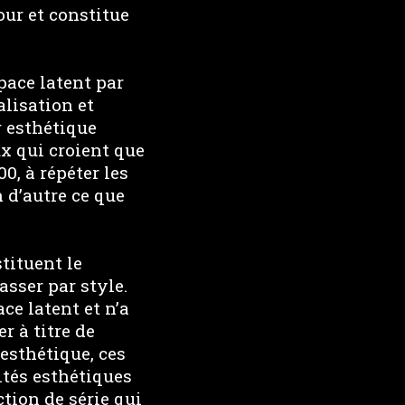
our et constitue
pace latent par
alisation et
r esthétique
x qui croient que
0, à répéter les
 d’autre ce que
tituent le
asser par style.
ce latent et n’a
r à titre de
 esthétique, ces
ités esthétiques
ction de série qui