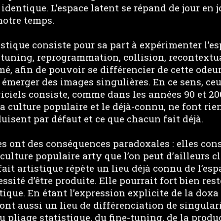
identique. L’espace latent se répand de jour en j
otre temps.
stique consiste pour sa part à expérimenter l’es
-tuning, reprogrammation, collision, recontextu
, afin de pouvoir se différencier de cette odeu
 émerger des images singulières. En ce sens, ceu
giciels consiste, comme dans les années 90 et 200
 culture populaire et le déjà-connu, ne font rien
duisent par défaut et ce que chacun fait déjà.
s ont des conséquences paradoxales : elles cons
lture populaire arty que l’on peut d’ailleurs cl
ait artistique répète un lieu déjà connu de l’espa
ité d’être produite. Elle pourrait fort bien reste
stique. En étant l’expression explicite de la doxa
ont aussi un lieu de différenciation de singular
 pliage statistique, du fine-tuning, de la produ